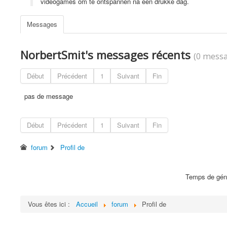
videogames om te ontspannen na een drukke dag.
Messages
NorbertSmit's messages récents
(0 messa
Début
Précédent
1
Suivant
Fin
pas de message
Début
Précédent
1
Suivant
Fin
forum
Profil de
Temps de géné
Vous êtes ici :
Accueil
forum
Profil de