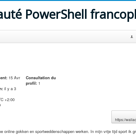
uté PowerShell franco
ent:
15 Avr
Consultation du
profil:
1
n:
il y a 3
C +2:00
9
https://wall
e online gokken en sportweddenschappen werken. In mijn vrije tijd sport ik g