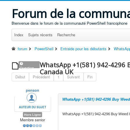
Forum de la communa
Bienvenue dans le forum de la communauté PowerShell francophone
Index
Sujets récents
Recherche
forum
PowerShell
Entraide pour les débutants
WhatsApp
WhatsApp +1(581) 942-4296 B
Question
Canada UK
Début
Précédent
1
Suivant
Fin
penson
WhatsApp +1(581) 942-4296 Buy Weed
AUTEUR DU SUJET
WhatsApp +1(581) 942-4296 Buy Weed H
Hors Ligne
Membre senior