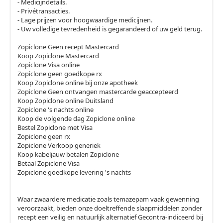
- Medicijndetails.
- Privétransacties.
- Lage prijzen voor hoogwaardige medicijnen.
- Uw volledige tevredenheid is gegarandeerd of uw geld terug.
Zopiclone Geen recept Mastercard
Koop Zopiclone Mastercard
Zopiclone Visa online
Zopiclone geen goedkope rx
Koop Zopiclone online bij onze apotheek
Zopiclone Geen ontvangen mastercarde geaccepteerd
Koop Zopiclone online Duitsland
Zopiclone 's nachts online
Koop de volgende dag Zopiclone online
Bestel Zopiclone met Visa
Zopiclone geen rx
Zopiclone Verkoop generiek
Koop kabeljauw betalen Zopiclone
Betaal Zopiclone Visa
Zopiclone goedkope levering 's nachts
Waar zwaardere medicatie zoals temazepam vaak gewenning
veroorzaakt, bieden onze doeltreffende slaapmiddelen zonder
recept een veilig en natuurlijk alternatief Gecontra-indiceerd bij