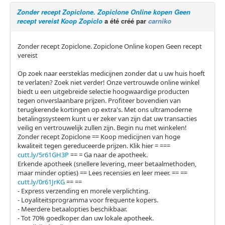
Zonder recept Zopiclone. Zopiclone Online kopen Geen
recept vereist Koop Zopiclo
a été créé par
carniko
Zonder recept Zopiclone. Zopiclone Online kopen Geen recept
vereist
Op zoek naar eersteklas medicijnen zonder dat u uw huis hoeft
te verlaten? Zoek niet verder! Onze vertrouwde online winkel
biedt u een uitgebreide selectie hoogwaardige producten
tegen onverslaanbare prijzen. Profiteer bovendien van
terugkerende kortingen op extra's. Met ons ultramoderne
betalingssysteem kunt u er zeker van zijn dat uw transacties
veilig en vertrouwelijk zullen zijn. Begin nu met winkelen!
Zonder recept Zopiclone == Koop medicijnen van hoge
kwaliteit tegen gereduceerde prijzen. Klik hier = ===
cutt.ly/5r61GH3P
== = Ga naar de apotheek.
Erkende apotheek (snellere levering, meer betaalmethoden,
maar minder opties) == Lees recensies en leer meer. == ==
cutt.ly/0r61JrKG
== ==
- Express verzending en morele verplichting.
- Loyaliteitsprogramma voor frequente kopers.
- Meerdere betaalopties beschikbaar.
- Tot 70% goedkoper dan uw lokale apotheek.