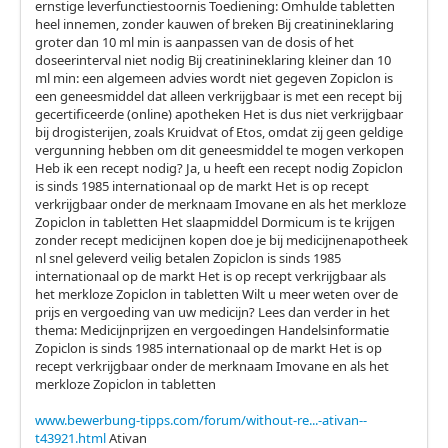
ernstige leverfunctiestoornis Toediening: Omhulde tabletten
heel innemen, zonder kauwen of breken Bij creatinineklaring
groter dan 10 ml min is aanpassen van de dosis of het
doseerinterval niet nodig Bij creatinineklaring kleiner dan 10
ml min: een algemeen advies wordt niet gegeven Zopiclon is
een geneesmiddel dat alleen verkrijgbaar is met een recept bij
gecertificeerde (online) apotheken Het is dus niet verkrijgbaar
bij drogisterijen, zoals Kruidvat of Etos, omdat zij geen geldige
vergunning hebben om dit geneesmiddel te mogen verkopen
Heb ik een recept nodig? Ja, u heeft een recept nodig Zopiclon
is sinds 1985 internationaal op de markt Het is op recept
verkrijgbaar onder de merknaam Imovane en als het merkloze
Zopiclon in tabletten Het slaapmiddel Dormicum is te krijgen
zonder recept medicijnen kopen doe je bij medicijnenapotheek
nl snel geleverd veilig betalen Zopiclon is sinds 1985
internationaal op de markt Het is op recept verkrijgbaar als
het merkloze Zopiclon in tabletten Wilt u meer weten over de
prijs en vergoeding van uw medicijn? Lees dan verder in het
thema: Medicijnprijzen en vergoedingen Handelsinformatie
Zopiclon is sinds 1985 internationaal op de markt Het is op
recept verkrijgbaar onder de merknaam Imovane en als het
merkloze Zopiclon in tabletten
www.bewerbung-tipps.com/forum/without-re...-ativan--
t43921.html
Ativan