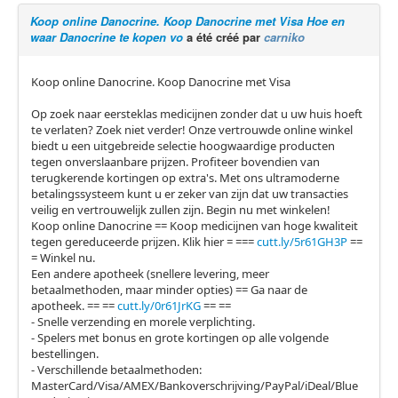
Koop online Danocrine. Koop Danocrine met Visa Hoe en
waar Danocrine te kopen vo
a été créé par
carniko
Koop online Danocrine. Koop Danocrine met Visa
Op zoek naar eersteklas medicijnen zonder dat u uw huis hoeft
te verlaten? Zoek niet verder! Onze vertrouwde online winkel
biedt u een uitgebreide selectie hoogwaardige producten
tegen onverslaanbare prijzen. Profiteer bovendien van
terugkerende kortingen op extra's. Met ons ultramoderne
betalingssysteem kunt u er zeker van zijn dat uw transacties
veilig en vertrouwelijk zullen zijn. Begin nu met winkelen!
Koop online Danocrine == Koop medicijnen van hoge kwaliteit
tegen gereduceerde prijzen. Klik hier = ===
cutt.ly/5r61GH3P
==
= Winkel nu.
Een andere apotheek (snellere levering, meer
betaalmethoden, maar minder opties) == Ga naar de
apotheek. == ==
cutt.ly/0r61JrKG
== ==
- Snelle verzending en morele verplichting.
- Spelers met bonus en grote kortingen op alle volgende
bestellingen.
- Verschillende betaalmethoden:
MasterCard/Visa/AMEX/Bankoverschrijving/PayPal/iDeal/Blue