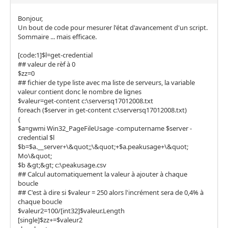
Bonjour,
Un bout de code pour mesurer l'état d'avancement d'un script.
Sommaire ... mais efficace.
[code:1]$l=get-credential
## valeur de rèf à 0
$zz=0
## fichier de type liste avec ma liste de serveurs, la variable
valeur contient donc le nombre de lignes
$valeur=get-content c:\serversq17012008.txt
foreach ($server in get-content c:\serversq17012008.txt)
{
$a=gwmi Win32_PageFileUsage -computername $server -
credential $l
$b=$a.__server+\&quot;;\&quot;+$a.peakusage+\&quot;
Mo\&quot;
$b &gt;&gt; c:\peakusage.csv
## Calcul automatiquement la valeur à ajouter à chaque
boucle
## C'est à dire si $valeur = 250 alors l'incrément sera de 0,4% à
chaque boucle
$valeur2=100/[int32]$valeur.Length
[single]$zz+=$valeur2