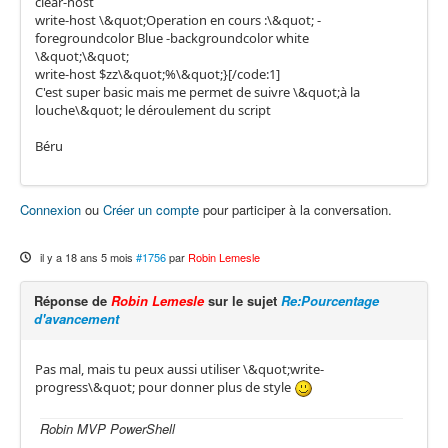
clear-host
write-host \&quot;Operation en cours :\&quot; -
foregroundcolor Blue -backgroundcolor white
\&quot;\&quot;
write-host $zz\&quot;%\&quot;}[/code:1]
C'est super basic mais me permet de suivre \&quot;à la
louche\&quot; le déroulement du script
Béru
Connexion
ou
Créer un compte
pour participer à la conversation.
il y a 18 ans 5 mois
#1756
par
Robin Lemesle
Réponse de
Robin Lemesle
sur le sujet
Re:Pourcentage
d'avancement
Pas mal, mais tu peux aussi utiliser \&quot;write-
progress\&quot; pour donner plus de style
Robin MVP PowerShell